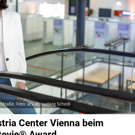
traße, Foto: acv.at, Ludwig Schedl
tria Center Vienna beim
tevie® Award