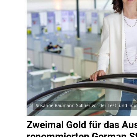
Susanne Baumann-Söllner vor der Test- und Impfs
Zweimal Gold für das Aus
renommierten German S