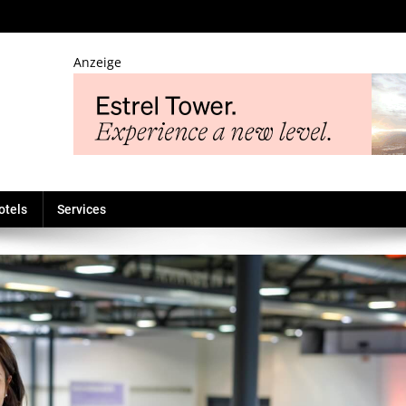
Anzeige
che
otels
Services